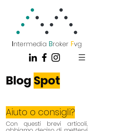
I
B
F
nterm
e
dia
roker
vg
Blog
Spot
Aiuto o consigli?
Con questi brevi articoli,
abbiamo deciso di mettervi