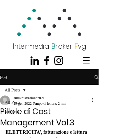
I
B
F
nterm
e
dia
roker
vg
Post
All Posts
amministrazione2821
All Posts
25 gen 2022
Tempo di lettura: 2 min
Pillole di Cost
business
Management Vol.3
ELETTRICITA’, fatturazione e lettura